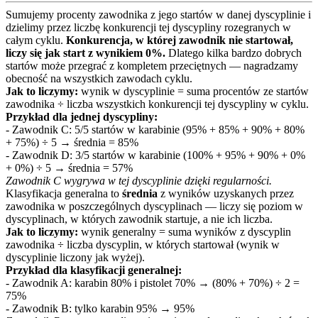
Sumujemy procenty zawodnika z jego startów w danej dyscyplinie i
dzielimy przez liczbę konkurencji tej dyscypliny rozegranych w
całym cyklu.
Konkurencja, w której zawodnik nie startował,
liczy się jak start z wynikiem 0%.
Dlatego kilka bardzo dobrych
startów może przegrać z kompletem przeciętnych — nagradzamy
obecność na wszystkich zawodach cyklu.
Jak to liczymy:
wynik w dyscyplinie = suma procentów ze startów
zawodnika ÷ liczba wszystkich konkurencji tej dyscypliny w cyklu.
Przykład dla jednej dyscypliny:
- Zawodnik C: 5/5 startów w karabinie (95% + 85% + 90% + 80%
+ 75%) ÷ 5 → średnia = 85%
- Zawodnik D: 3/5 startów w karabinie (100% + 95% + 90% + 0%
+ 0%) ÷ 5 → średnia = 57%
Zawodnik C wygrywa w tej dyscyplinie dzięki regularności.
Klasyfikacja generalna to
średnia
z wyników uzyskanych przez
zawodnika w poszczególnych dyscyplinach — liczy się poziom w
dyscyplinach, w których zawodnik startuje, a nie ich liczba.
Jak to liczymy:
wynik generalny = suma wyników z dyscyplin
zawodnika ÷ liczba dyscyplin, w których startował (wynik w
dyscyplinie liczony jak wyżej).
Przykład dla klasyfikacji generalnej:
- Zawodnik A: karabin 80% i pistolet 70% → (80% + 70%) ÷ 2 =
75%
- Zawodnik B: tylko karabin 95% → 95%